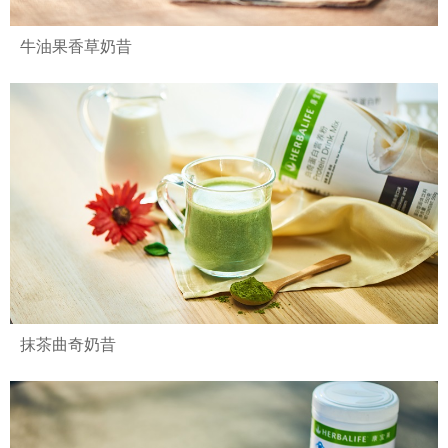
牛油果香草奶昔
抹茶曲奇奶昔