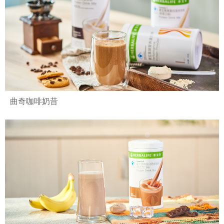
曲奇咖啡奶昔