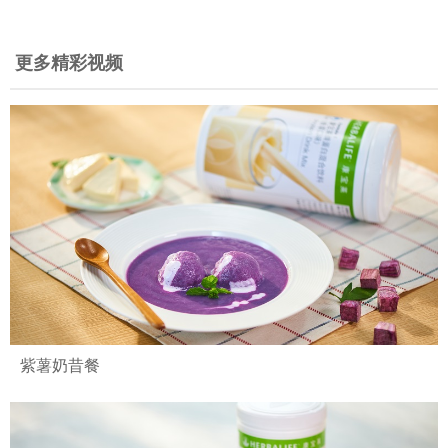
更多精彩视频
紫薯奶昔餐