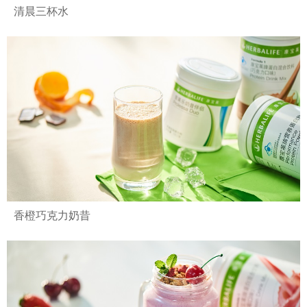
清晨三杯水
香橙巧克力奶昔