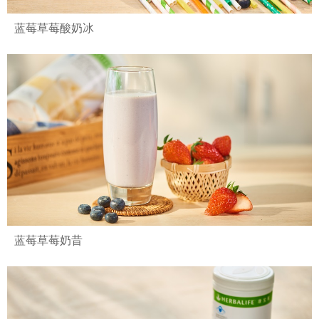
蓝莓草莓酸奶冰
蓝莓草莓奶昔