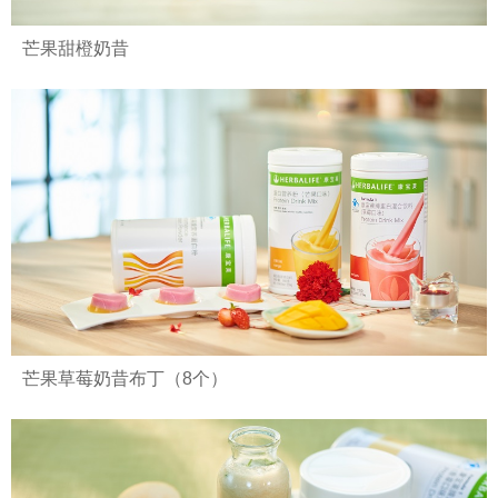
芒果甜橙奶昔
芒果草莓奶昔布丁（8个）