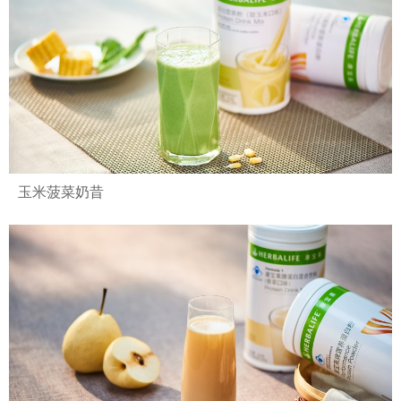
玉米菠菜奶昔