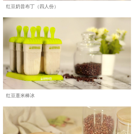
红豆奶昔布丁（四人份）
红豆薏米棒冰