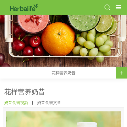
花样营养奶昔
花样营养奶昔
奶昔食谱视频
奶昔食谱文章