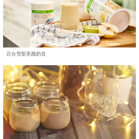
百合雪梨美颜奶昔