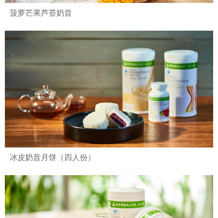
菠萝芒果芦荟奶昔
冰皮奶昔月饼（四人份）