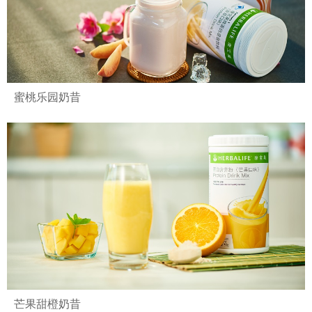
蜜桃乐园奶昔
芒果甜橙奶昔