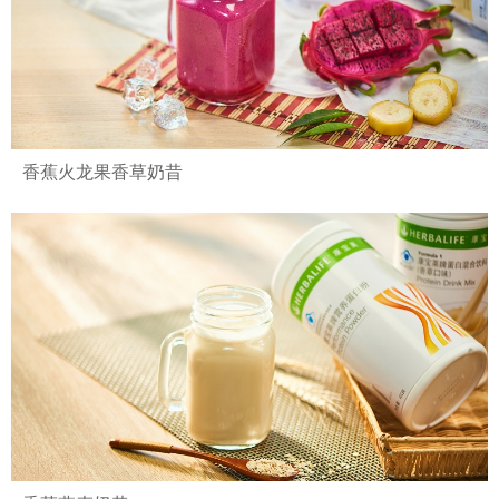
香蕉火龙果香草奶昔