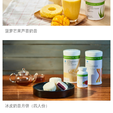
菠萝芒果芦荟奶昔
冰皮奶昔月饼（四人份）