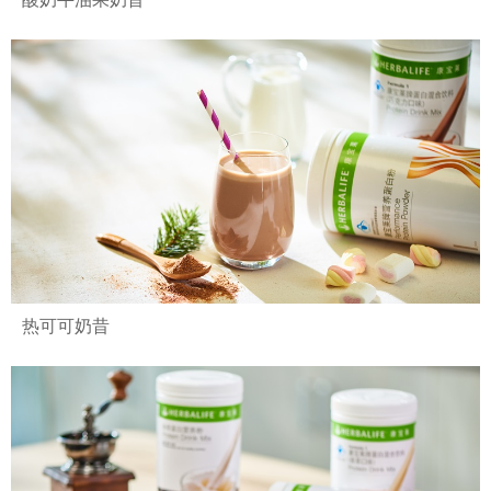
热可可奶昔