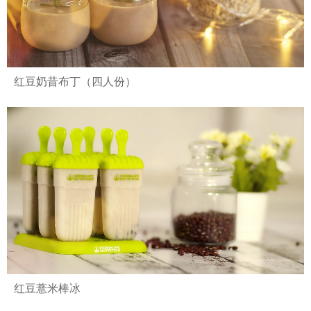
红豆奶昔布丁（四人份）
红豆薏米棒冰