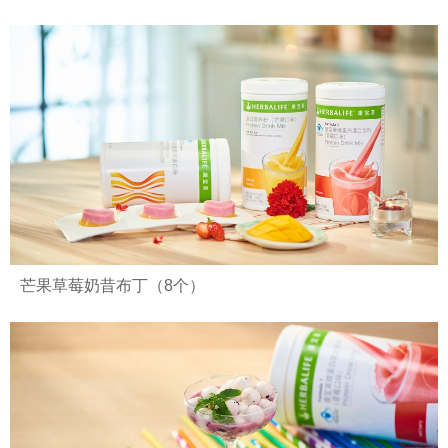
芒果草莓奶昔布丁（8个）