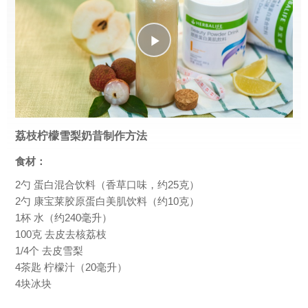
Play
Video
荔枝柠檬雪梨奶昔制作方法
食材：
2勺 蛋白混合饮料（香草口味，约25克）
2勺 康宝莱胶原蛋白美肌饮料（约10克）
1杯 水（约240毫升）
100克 去皮去核荔枝
1/4个 去皮雪梨
4茶匙 柠檬汁（20毫升）
4块冰块