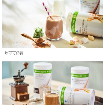
热可可奶昔