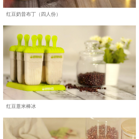
红豆奶昔布丁（四人份）
红豆薏米棒冰