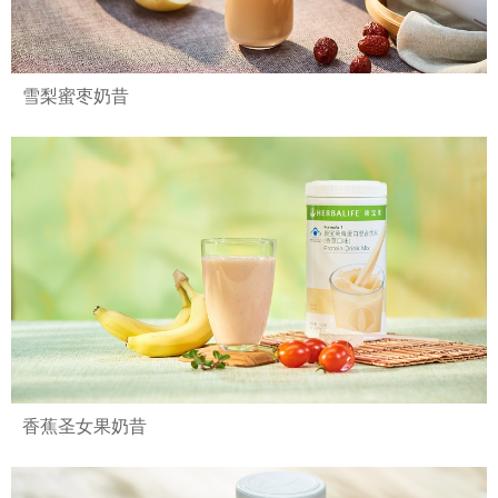
雪梨蜜枣奶昔
香蕉圣女果奶昔