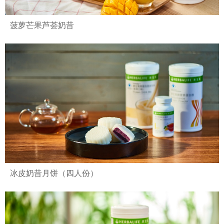
菠萝芒果芦荟奶昔
冰皮奶昔月饼（四人份）