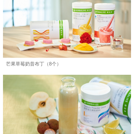
芒果草莓奶昔布丁（8个）