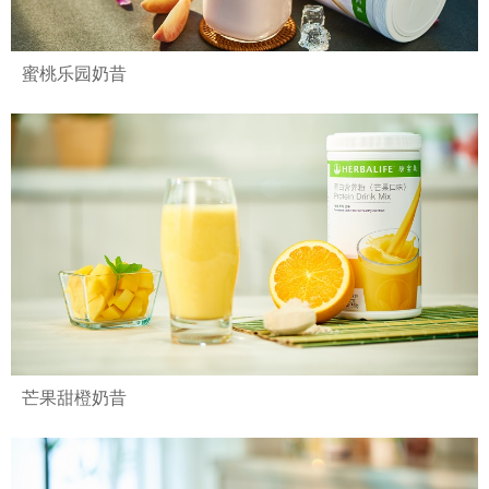
蜜桃乐园奶昔
芒果甜橙奶昔