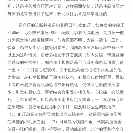
药，结果停药后血压再次升高。这样周而复始，
结果使高血压对
身体的危害被潜伏了起来，长此以往后果是非常危险的。
高血压的诊断标准是指非同日的3次血压，如每次的收缩压
≥140mmhg及/或舒张压≥90mmhg就可以称为高血压。高血压一般
分为原发性与继发性两种，前者原因不明，大致与遗传、工作、
饮食、精神及生活习惯等因素关。我国高血压发病人群中有95％
以上为这种情况。后者多继发于其它疾病（如内分泌、肾脏及神
经系统的疾病等）。如果血压长期居高不下或忽高忽低后果会很
严重（1）可引发心脏衰竭。由于血压高会使心脏向外泵血的阻
力增加，左心室长期处于超负荷状态，心肌会代偿性肥厚。再加
上高血压易损害冠状动脉造成粥样硬化，使供应心肌的血液减
少，引发心肌缺血。两者结合会引发心律失常、心绞痛、心肌梗
死、心力衰竭等。所以高血压患者应定期检查，一旦发现有心脏
室壁肥厚，就提示血压控制的不好，应及时找医生调整治疗。
（
2）血压忽高忽低可导致脑出血或脑血栓。这是因为高血压可
使脑部的小动脉受损。（3）可导致肾功能不全。长期高血压会
使肾小球纤维化、肾小管萎缩，肾功能衰竭。此时的肾脏病变会