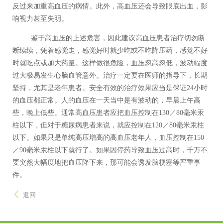
反过来加重高血压的病情。此外，高血压还会导致眼底出血，影
响视力甚至失明。
鉴于高血压的上述危害，因此建议高血压患者治疗切勿断
断续续，凭着感觉走，
感觉好时就少吃或不吃降压药，感觉不好
时就吃点或加大药量。这样做很危险，血压忽高忽低，波动幅度
过大极易发生心脑血管意外。
治疗一定要在医师的指导下，长期
坚持，尤其是老年患者。安全有效的治疗效果应当是保证24小时
的血压都正常。人的血压在一天当中是有波动的，早晨上午高
些，晚上低些。通常高血压患者应把血压控制在130／80毫米汞
柱以下，但对于糖尿病患者来说，就应控制在120／80毫米汞柱
以下。如果只是单纯高压增高的高血压老年人，血压控制在150
／90毫米汞柱以下就行了。如果因停药导致血压过高时，千万不
要突然大幅度地把血压降下来，那可能会诱发脑梗塞等严重事
件。
返回