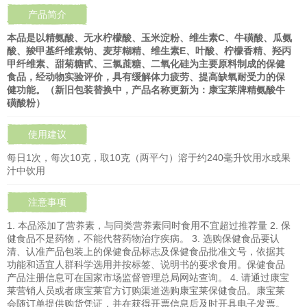
产品简介
本品是以精氨酸、无水柠檬酸、玉米淀粉、维生素C、牛磺酸、瓜氨
酸、羧甲基纤维素钠、麦芽糊精、维生素E、叶酸、柠檬香精、羟丙
甲纤维素、甜菊糖甙、三氯蔗糖、二氧化硅为主要原料制成的保健
食品，经动物实验评价，具有缓解体力疲劳、提高缺氧耐受力的保
健功能。（新旧包装替换中，产品名称更新为：康宝莱牌精氨酸牛
磺酸粉）
使用建议
每日1次，每次10克，取10克（两平勺）溶于约240毫升饮用水或果
汁中饮用
注意事项
1. 本品添加了营养素，与同类营养素同时食用不宜超过推荐量 2. 保
健食品不是药物，不能代替药物治疗疾病。 3. 选购保健食品要认
清、认准产品包装上的保健食品标志及保健食品批准文号，依据其
功能和适宜人群科学选用并按标签、说明书的要求食用。保健食品
产品注册信息可在国家市场监督管理总局网站查询。 4. 请通过康宝
莱营销人员或者康宝莱官方订购渠道选购康宝莱保健食品。康宝莱
会随订单提供购货凭证，并在获得开票信息后及时开具电子发票。