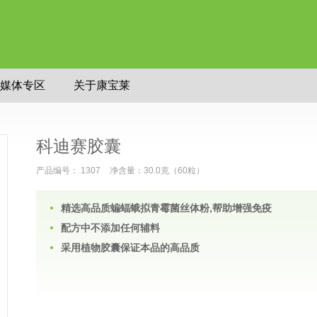
媒体专区
关于康宝莱
科迪赛胶囊
产品编号： 1307
净含量：30.0克（60粒）
精选高品质蝙蝠蛾拟青霉菌丝体粉,帮助增强免疫
配方中不添加任何辅料
采用植物胶囊保证本品的高品质