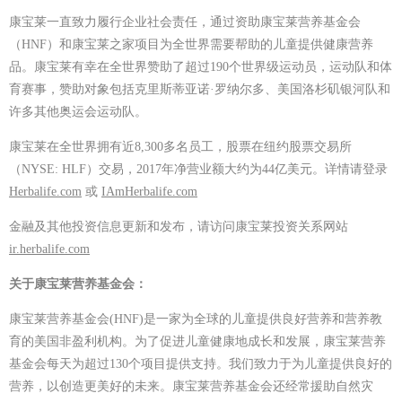
康宝莱一直致力履行企业社会责任，通过资助康宝莱营养基金会
（HNF）和康宝莱之家项目为全世界需要帮助的儿童提供健康营养
品。康宝莱有幸在全世界赞助了超过190个世界级运动员，运动队和体
育赛事，赞助对象包括克里斯蒂亚诺·罗纳尔多、美国洛杉矶银河队和
许多其他奥运会运动队。
康宝莱在全世界拥有近8,300多名员工，股票在纽约股票交易所
（NYSE: HLF）交易，2017年净营业额大约为44亿美元。详情请登录
Herbalife.com
或
IAmHerbalife.com
金融及其他投资信息更新和发布，请访问康宝莱投资关系网站
ir.herbalife.com
关于康宝莱营养基金会：
康宝莱营养基金会(HNF)是一家为全球的儿童提供良好营养和营养教
育的美国非盈利机构。为了促进儿童健康地成长和发展，康宝莱营养
基金会每天为超过130个项目提供支持。我们致力于为儿童提供良好的
营养，以创造更美好的未来。康宝莱营养基金会还经常援助自然灾