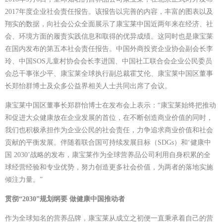
2017年度企业社会责任报告。该报告以完善的内容，丰富的图表以及
翔实的数据，向社会公众全面展示了康宝莱中国近两年来在经济、社
会、环境方面的履责实践信息和取得的优异成绩。这同时也是康宝莱
在国内发布的第五本社会责任报告。中国外商投资企业协会副会长李
玲、中国SOS儿童村协会会长李进国、中国社工联合会企业公民委员
会总干事张少平、康宝莱全球执行副总裁霍艾伦、康宝莱中国区董事
长郑怡群博士及众多公益界相关人士共同出席了会议。
康宝莱中国区董事长郑群怡博士在发布会上表示：“康宝莱始终把推动
和促进大众健康放在企业发展的首位，在不断创造商业价值的同时，
我们也积极承担作为企业公民的社会责任，力争追求商业价值和社会
贡献的平衡发展。伴随着联合国可持续发展目标（SDGs）和‘健康中
国 2030’战略的发布，康宝莱作为全球营养品公司利用自身积累的全
球经营经验和专业优势，努力创造更多社会价值，为两者的落地实施
倾注力量。”
贯彻“2030”规划纲要 做健康中国推动者
作为全球知名的营养品牌，康宝莱从成立之初便一直秉承着自己的营