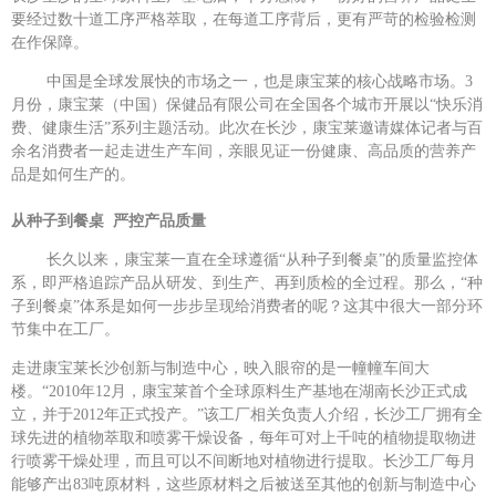
要经过数十道工序严格萃取，在每道工序背后，更有严苛的检验检测
在作保障。
中国是全球发展快的市场之一，也是康宝莱的核心战略市场。3
月份，康宝莱（中国）保健品有限公司在全国各个城市开展以“快乐消
费、健康生活”系列主题活动。此次在长沙，康宝莱邀请媒体记者与百
余名消费者一起走进生产车间，亲眼见证一份健康、高品质的营养产
品是如何生产的。
从种子到餐桌
严控产品质量
长久以来，康宝莱一直在全球遵循“从种子到餐桌”的质量监控体
系，即严格追踪产品从研发、到生产、再到质检的全过程。那么，“种
子到餐桌”体系是如何一步步呈现给消费者的呢？这其中很大一部分环
节集中在工厂。
走进康宝莱长沙创新与制造中心，映入眼帘的是一幢幢车间大
楼。“2010年12月，康宝莱首个全球原料生产基地在湖南长沙正式成
立，并于2012年正式投产。”该工厂相关负责人介绍，长沙工厂拥有全
球先进的植物萃取和喷雾干燥设备，每年可对上千吨的植物提取物进
行喷雾干燥处理，而且可以不间断地对植物进行提取。长沙工厂每月
能够产出83吨原材料，这些原材料之后被送至其他的创新与制造中心