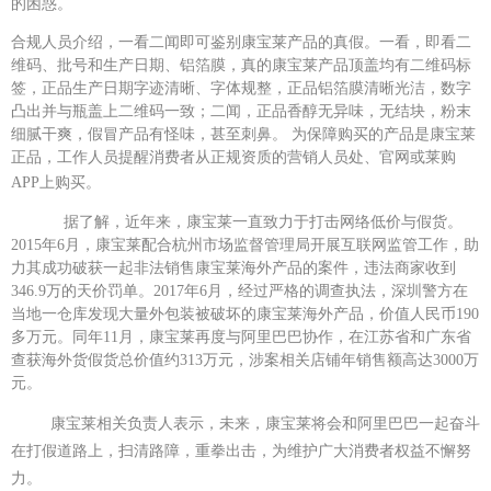
的困惑。
合规人员介绍，一看二闻即可鉴别康宝莱产品的真假。一看，即看二
维码、批号和生产日期、铝箔膜，真的康宝莱产品顶盖均有二维码标
签，正品生产日期字迹清晰、字体规整，正品铝箔膜清晰光洁，数字
凸出并与瓶盖上二维码一致；二闻，正品香醇无异味，无结块，粉末
细腻干爽，假冒产品有怪味，甚至刺鼻。
为保障购买的产品是康宝莱
正品，工作人员提醒消费者从正规资质的营销人员处、官网或莱购
APP上购买。
据了解，近年来，康宝莱一直致力于打击网络低价与假货。
2015年6月，康宝莱配合杭州市场监督管理局开展互联网监管工作，助
力其成功破获一起非法销售康宝莱海外产品的案件，违法商家收到
346.9万的天价罚单。2017年6月，经过严格的调查执法，深圳警方在
当地一仓库发现大量外包装被破坏的康宝莱海外产品，价值人民币190
多万元。同年11月，康宝莱再度与阿里巴巴协作，在江苏省和广东省
查获海外货假货总价值约313万元，涉案相关店铺年销售额高达3000万
元。
康宝莱相关负责人表示，未来，康宝莱将会和阿里巴巴一起奋斗
在打假道路上，扫清路障，重拳出击，为维护广大消费者权益不懈努
力。