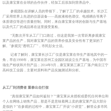
以及康宝莱在全球的合作伙伴，经加工后添加到营养品中。
参观团队在讲解人员的带领下，了解了工厂的卓越技术。长沙工
厂采用世界上先进的仪器设备——高效液相色谱仪、电感耦合等离子
体质谱仪等进行质量控制。同时，来自康宝莱全球的创新与生产基地
以及代工厂的成品将在这里接受复检。
“无数次开车从工厂门口路过，但这是我第一次零距离参观康宝
莱产品的生产，我对康宝莱产品的营养价值及安全性有了更深的了
解。”参观完“透明工厂”，市民彭女士说。
记者了解到，康宝莱长沙工厂仅是康宝莱在华生产基地其中的一
角，早在1998年，康宝莱在苏州工业园区就设立生产基地，为中国市
场生产粉状和片剂产品；2014年9月，康宝莱第三家工厂落户南京江宁
高科技工业园，主要对原料和产品实施测试和分析。
从工厂到消费者
重拳出击打假
“真假康宝莱产品如何鉴别？”“康宝莱从未授权或委托任何单位和
个人在网络上销售产品，那是不是意味着网上卖的康宝莱产品大部分
是假的？”在参观的过程中，康宝莱工厂开设“小讲堂”，解答众多市民