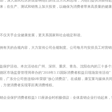
部，深入居民社区的去影响他们的生活方式和思维，为他们提供消费得
来；在生产、测试和销售上加大投资，以确保为消费者带来高质量的健康
不仅关乎企业健康发展，更关系国家和社会稳定和谐。
例有关的合规内容，大力宣传公司合规制度。公司每月均安排员工对营销
者权益保护活动。本次活动在广州、深圳、重庆、青岛、沈阳在内的三十多
区市场监督管理局举办的“2018年3.15国际消费者权益日现场宣传活
此前，广东分公司曾连续6年荣获“放心消费店”。在成都，康宝莱与媒体共
，方便消费者实现零距离消费维权。
直销企业保护消费者权益3·15座谈会时积极倡议：全体直销企业行动起