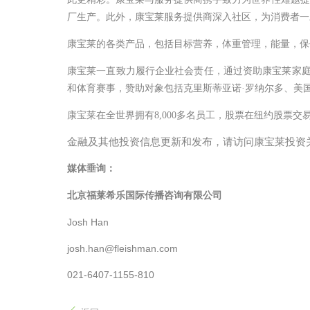
厂生产。此外，康宝莱服务提供商深入社区，为消费者一
康宝莱的各类产品，包括目标营养，体重管理，能量，保
康宝莱一直致力履行企业社会责任，通过资助康宝莱家
和体育赛事，赞助对象包括克里斯蒂亚诺
·
罗纳尔多、美
康宝莱在全世界拥有
8,000
多名员工，股票在纽约股票交
金融及其他投资信息更新和发布，请访问康宝莱投资关系网站ir
媒体垂询：
北京福莱希乐国际传播咨询有限公司
Josh Han
josh.han@fleishman.com
021-6407-1155-810