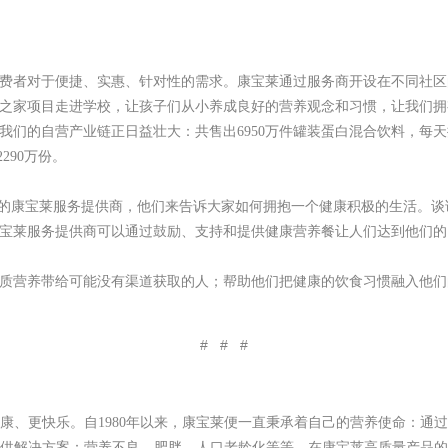
费者对于便捷、实惠、针对性的需求。康宝莱通过服务商开设在不同社区
之家项目走进学校，让孩子们从小养成良好的营养观念和习惯，让我们拥
，我们的自营产业链正日益壮大：共售出6950万件罐装蛋白混合饮料，每
290万份。
情的康宝莱服务提供商，他们来告诉大家如何拥抱一个健康积极的生活。
宝莱服务提供商可以通过鼓励、支持和提供健康营养餐让人们达到他们的
质营养带给可能没有渠道获取的人；帮助他们把健康的饮食习惯融入他们
# # #
康、更快乐。自
1980
年以来，康宝莱便一直秉承着自己的营养使命：通
供解决方案：营养不良、肥胖、人口老龄化等等。在康宝莱高质量产品