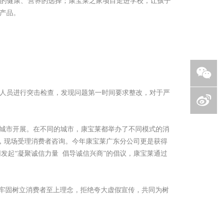
起的健康、营养的选择；康宝莱之家项目走进学校，让孩子
产品。
人员进行突击检查，发现问题第一时间要求整改，对于严
个城市开展。在不同的城市，康宝莱都举办了不同模式的消
动”，现场受理消费者咨询。今年康宝莱广东分公司更是获得
同发起“凝聚诚信力量 倡导诚信兴商”的倡议，康宝莱通过
来，牢固树立消费者至上理念，拒绝夸大虚假宣传，共同为树