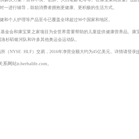
对一进行辅导，鼓励消费者拥抱更健康、更积极的生活方式。
健和个人护理等产品至今已覆盖全球超过
90
个国家和地区。
庭基金会和康宝莱之家项目为全世界需要帮助的儿童提供健康营养品。康
国洛杉矶银河队和许多其他奥运会运动队。
易所（
NYSE: HLF
）交易，
2016
年净营业额大约为
45
亿美元。详情请登录
H
.herbalife.com。