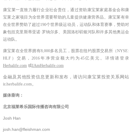
康宝莱一直致力履行企业社会责任，通过资助康宝莱家庭基金会和康
宝莱之家项目为全世界需要帮助的儿童提供健康营养品。康宝莱有幸
在全世界赞助了超过
190
个世界级运动员，运动队和体育赛事，赞助对
象包括克里斯蒂亚诺
·
罗纳尔多、美国洛杉矶银河队和许多其他奥运会
运动队。
康宝莱在全世界拥有
8,000
多名员工，股票在纽约股票交易所（
NYSE:
HLF
）交易，
2016
年净营业额大约为
45
亿美元。详情请登录
Herbalife.com
或
IAmHerbalife.com
金融及其他投资信息更新和发布，请访问康宝莱投资关系网站
ir.herbalife.com。
媒体垂询：
北京福莱希乐国际传播咨询有限公司
Josh Han
josh.han@fleishman.com