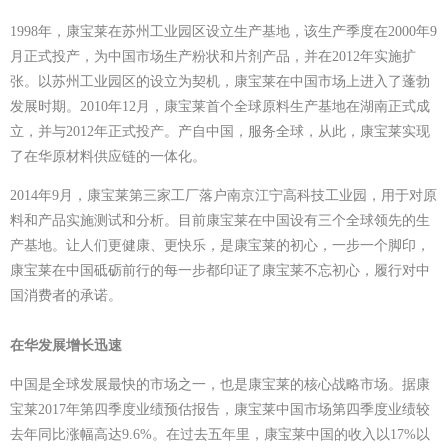
1998
年，康宝莱在苏州工业园区设立生产基地，该生产季度在
2000
年
9
月正式投产，为中国市场生产粉状和片剂产品，并在
2012
年实施扩
张。以苏州工业园区的设立为契机，康宝莱在中国市场上进入了蓬勃
发展时期。
2010
年
12
月，康宝莱首个全球原料生产基地在湖南正式成
立，并与
2012
年正式投产。产自中国，服务全球，从此，康宝莱实现
了在华原材料供应链的一体化。
2014年9月，康宝莱第三家工厂落户南京江宁高科技工业园，用于对原
料和产品实施测试和分析。目前康宝莱在中国设有三个全球领先的生
产基地。让人们更健康、更快乐，是康宝莱的初心，一步一个脚印，
康宝莱在中国砥砺前行的每一步都印证了康宝莱不忘初心，履行对中
国消费者的承诺。
在华发展增长迅速
中国是全球发展最快的市场之一，也是康宝莱的核心战略市场。据康
宝莱2017年第四季度
业绩预估报告
，康宝莱中国市场第四季度业绩较
去年同比涨幅高达9.6%。在过去五年里，康宝莱中国的收入以17%以