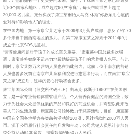
助，让他们拥有一个更美好的未来。如今，全球康宝莱之家已经遍及
近50个国家和地区，成立超过90户“家庭”，每天帮助世界上超过
20,000 名儿童。充分实践了康宝莱创始人马克·休斯“你必须用心底的
爱对待和影响他人”的理念。
在中国内地，第一家康宝莱之家于2009年3月落户成都，惠及了约170
多个来自中国西南地区的孤儿。而第二家康宝莱之家则于2011年9月
成立于北京SOS儿童村。
“营养健康问题对于孩子的成长至关重要。”康宝莱中国总裁多次强
调，康宝莱将始终不遗余力地帮助提高孩子们的营养摄入水平。与此
同时，康宝莱数万名营销人员也在为此努力。此前，位于南京的营销
人员也曾多次前往南京市儿童福利院进行志愿者行动，而在南京“康宝
莱之家”成立后，这样的爱心行动将会更多。
康宝莱国际公司（纽交所代码HLF）由马克·休斯于1980年在美国创
立，是一家专业营销体重管理产品、个人营养保健品的跨国企业，致
力于为社会大众提供优质的产品和良好的商业机会，并寄望以此来改
善人们的生活质量。康宝莱公司始终致力于慈善活动，目前，康宝莱
中国在全国各地举办各类慈善活动近200项，累计捐款约2000万人民
币。源于公司履行社会责任的启发和带动，公司营销人员累计参加各
类公益活动6400多次，捐赠款物约550万人民币。