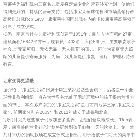
宝莱将为福利院内三百名儿童度身定做专业的营养补充计划，使他们
得到更好的、持续的营养支持。包括康宝莱全球销售和市场营销行政
高级副总裁Rob Levy，康宝莱中国区总裁在内的多位康宝莱高层领导
出席了成立仪式。
据悉，南京市社会儿童福利院创建于1951年，目前占地面积约27亩，
建筑面积16842平方米，现有员工408名，床位530张。主要职责收养
社会上“无家可归、无依无靠、无人抚养”的孤儿，同时为家庭无力照
顾的儿童提供寄养服务；为病、残儿童提供康复、医疗、护理和特殊
教育。
让家变得更温暖
据介绍，“康宝莱之家”归属于康宝莱家庭基金会旗下，后者是一个全
球性非盈利组织，旨在为世界各地处于困难环境中的孩子提供营养方
面的帮助。本次落户南京的“康宝莱之家”是目前内地第三家“康宝莱之
家”，前两家分别在2009年和2011年成立于成都和北京。
“我们计划为这些孩子们添加更多营养，让他们健康地成长。”Rob表
示，康宝莱的营养补充计划将延续到孩子们每一天的饮食上。第一笔
共计10万的捐助款项在成立仪式上捐出，用于给孩子们每天的菜单中