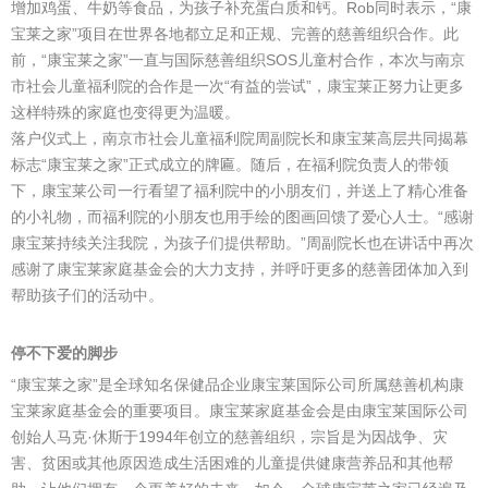
增加鸡蛋、牛奶等食品，为孩子补充蛋白质和钙。Rob同时表示，“康
宝莱之家”项目在世界各地都立足和正规、完善的慈善组织合作。此
前，“康宝莱之家”一直与国际慈善组织SOS儿童村合作，本次与南京
市社会儿童福利院的合作是一次“有益的尝试”，康宝莱正努力让更多
这样特殊的家庭也变得更为温暖。
落户仪式上，南京市社会儿童福利院周副院长和康宝莱高层共同揭幕
标志“康宝莱之家”正式成立的牌匾。随后，在福利院负责人的带领
下，康宝莱公司一行看望了福利院中的小朋友们，并送上了精心准备
的小礼物，而福利院的小朋友也用手绘的图画回馈了爱心人士。“感谢
康宝莱持续关注我院，为孩子们提供帮助。”周副院长也在讲话中再次
感谢了康宝莱家庭基金会的大力支持，并呼吁更多的慈善团体加入到
帮助孩子们的活动中。
停不下爱的脚步
“康宝莱之家”是全球知名保健品企业康宝莱国际公司所属慈善机构康
宝莱家庭基金会的重要项目。康宝莱家庭基金会是由康宝莱国际公司
创始人马克·休斯于1994年创立的慈善组织，宗旨是为因战争、灾
害、贫困或其他原因造成生活困难的儿童提供健康营养品和其他帮