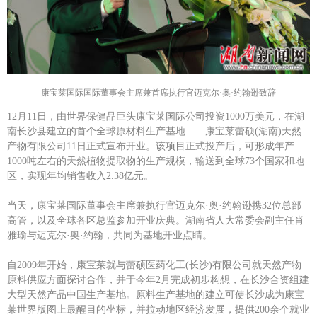
康宝莱国际国际董事会主席兼首席执行官迈克尔·奥·约翰逊致辞
12月11日，由世界保健品巨头康宝莱国际公司投资1000万美元，在湖
南长沙县建立的首个全球原材料生产基地——康宝莱蕾硕(湖南)天然
产物有限公司11日正式宣布开业。该项目正式投产后，可形成年产
1000吨左右的天然植物提取物的生产规模，输送到全球73个国家和地
区，实现年均销售收入2.38亿元。
当天，康宝莱国际董事会主席兼执行官迈克尔·奥·约翰逊携32位总部
高管，以及全球各区总监参加开业庆典。湖南省人大常委会副主任肖
雅瑜与迈克尔·奥·约翰，共同为基地开业点睛。
自2009年开始，康宝莱就与蕾硕医药化工(长沙)有限公司就天然产物
原料供应方面探讨合作，并于今年2月完成初步构想，在长沙合资组建
大型天然产品中国生产基地。原料生产基地的建立可使长沙成为康宝
莱世界版图上最醒目的坐标，并拉动地区经济发展，提供200余个就业