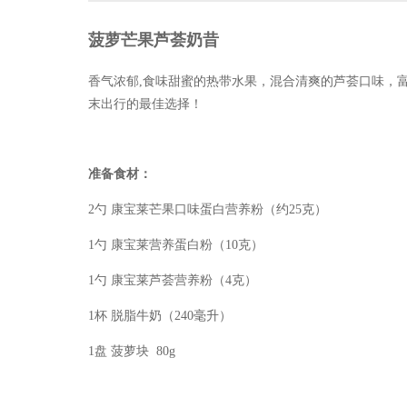
菠萝芒果芦荟奶昔
香气浓郁
,食味甜蜜的热带水果，混合清爽的芦荟口味，
末出行的最佳选择！
准备食材：
2勺 康宝莱芒果口味蛋白营养粉（约25克）
1勺 康宝莱营养蛋白粉（10克）
1勺 康宝莱芦荟营养粉（4克）
1杯 脱脂牛奶（240毫升）
1盘 菠萝块 80g