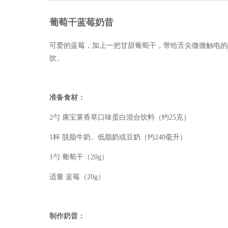
葡萄干蓝莓奶昔
可爱的蓝莓，加上一把甘甜葡萄干，带给舌尖微微触电的
饮。
准备食材：
2勺 康宝莱香草口味蛋白混合饮料（约25克）
1杯 脱脂牛奶、低脂奶或豆奶（约240毫升）
1勺 葡萄干（20g）
适量 蓝莓（20g）
制作奶昔：