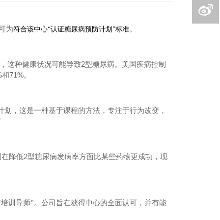
可为
。
符合
该
中心
“
认证糖尿病预防计划
”
标准
2
，这种健康状况可能导致
型糖尿病。美国疾病控制
%
71%
和
。
计划，这是一种基于课程的方法，专注于行为改变，
”
2
划在降低
型糖尿病发病率方面比某些药物更成功，现
培训导师”。公司旨在获得中心的全面认可，并有能