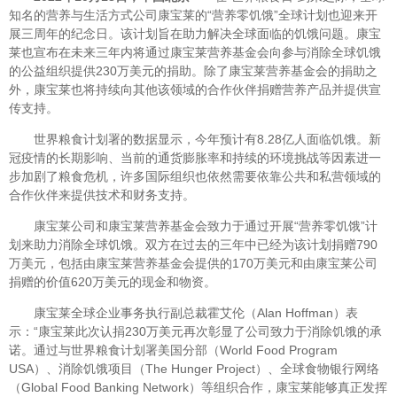
知名的营养与生活方式公司康宝莱的“营养零饥饿”全球计划也迎来开
展三周年的纪念日。该计划旨在助力解决全球面临的饥饿问题。康宝
莱也宣布在未来三年内将通过康宝莱营养基金会向参与消除全球饥饿
的公益组织提供230万美元的捐助。除了康宝莱营养基金会的捐助之
外，康宝莱也将持续向其他该领域的合作伙伴捐赠营养产品并提供宣
传支持。
世界粮食计划署的数据显示，今年预计有
8.28
亿人面临饥饿。新
冠疫情的长期影响、当前的通货膨胀率和持续的环境挑战等因素进一
步加剧了粮食危机，许多国际组织也依然需要依靠公共和私营领域的
合作伙伴来提供技术和财务支持。
康宝莱公司和康宝莱营养基金会致力于通过开展“营养零饥饿”计
划来助力消除全球饥饿。双方在过去的三年中已经为该计划捐赠790
万美元，包括由康宝莱营养基金会提供的170万美元和由康宝莱公司
捐赠的价值620万美元的现金和物资。
康宝莱全球企业事务执行副总裁霍艾伦（Alan Hoffman）表
示：“康宝莱此次认捐230万美元再次彰显了公司致力于消除饥饿的承
诺。通过与世界粮食计划署美国分部（World Food Program
USA）、消除饥饿项目（The Hunger Project）、全球食物银行网络
（Global Food Banking Network）等组织合作，康宝莱能够真正发挥