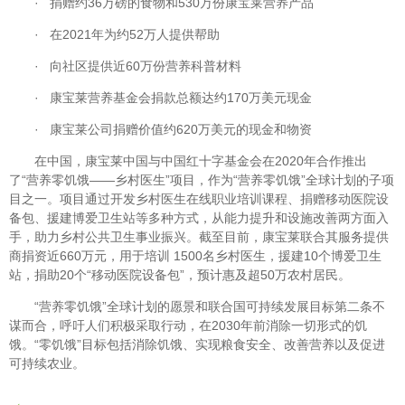
· 捐赠约36万磅的食物和530万份康宝莱营养产品
· 在2021年为约52万人提供帮助
· 向社区提供近60万份营养科普材料
· 康宝莱营养基金会捐款总额达约170万美元现金
· 康宝莱公司捐赠价值约620万美元的现金和物资
在中国，康宝莱中国与中国红十字基金会在2020年合作推出
了“营养零饥饿——乡村医生”项目，作为“营养零饥饿”全球计划的子项
目之一。项目通过开发乡村医生在线职业培训课程、捐赠移动医院设
备包、援建博爱卫生站等多种方式，从能力提升和设施改善两方面入
手，助力乡村公共卫生事业振兴。截至目前，康宝莱联合其服务提供
商捐资近660万元，用于培训 1500名乡村医生，援建10个博爱卫生
站，捐助20个“移动医院设备包”，预计惠及超50万农村居民。
“营养零饥饿”全球计划的愿景和联合国可持续发展目标第二条不
谋而合，呼吁人们积极采取行动，在2030年前消除一切形式的饥
饿。“零饥饿”目标包括消除饥饿、实现粮食安全、改善营养以及促进
可持续农业。