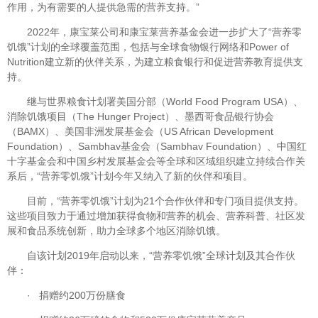
作用，为有需要的人提供急需的营养支持。”
2022年，康宝莱公司和康宝莱营养基金会进一步扩大了“营养零
饥饿”计划的全球覆盖范围，包括与全球食物银行网络和Power of
Nutrition建立新的伙伴关系，为建立粮食银行和促进营养教育提供支
持。
继与世界粮食计划署美国分部（World Food Program USA）、
消除饥饿项目（The Hunger Project）、墨西哥食品银行协会
（BAMX）、美国非洲发展基金会（US African Development
Foundation）、Sambhav基金会（Sambhav Foundation）、中国红
十字基金会和中国乡村发展基金会等全球和区域组织建立持续合作关
系后，“营养零饥饿”计划今年又纳入了新的伙伴和项目。
目前，“营养零饥饿”计划为21个合作伙伴和专门项目提供支持。
这些项目致力于通过增加获得食物和营养的机会、营养科普、社区发
展和食品系统创新，助力全球多个地区消除饥饿。
自该计划2019年启动以来，“营养零饥饿”全球计划及其合作伙
伴：
· 捐赠约200万份膳食