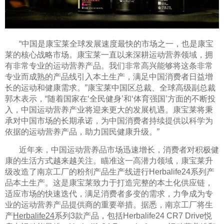
“中国是康宝莱全球发展速度最快的市场之一，也是康宝
莱的核心战略市场。康宝莱一直以来深耕运动营养领域，拥
有非常专业的运动营养产品。我们非常高兴能够将这条非常
专业而成熟的产品线引入本土生产，满足中国消费者日益增
长的运动和健康需求。”康宝莱中国区总裁、全球高级副总裁
郭木表示，“随着国家在‘全民健身’和‘体育强国’方面的不断投
入，中国运动营养产业将迎来更大的发展机遇。康宝莱将秉
承对中国市场的长期承诺，为中国消费者持续提供以科学为
依据的运动营养产品，助力国民健康升级。”
近年来，中国运动营养品市场迅速增长，消费者对积极健
康的生活方式越来越关注。瞄准这一高潜力领域，康宝莱升
级改造了南京工厂的粉剂产品生产线进行Herbalife24系列产
品本土生产。这是康宝莱致力于打造完整的本土化供应链，
适应市场的快速迭代，满足消费者多变的需求，力争成为专
业的运动营养产品提供商的重要举措。据悉，南京工厂将生
产
Herbalife24
系列3款产品，包括Herbalife24 CR7 Drive悦