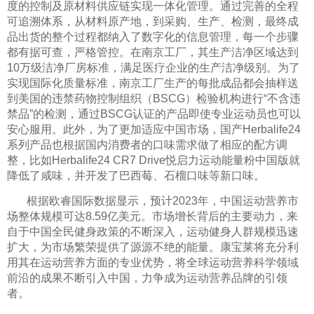
度的控制及原材料供应链实现一体化管理。通过完善的全程
可追溯体系，从材料原产地，到采购、生产、检测，最终成
品出货的整个过程都纳入了数字化的信息管理，每一个步骤
都有据可查，严格管控。在南京工厂，其生产洁净区域达到
10万级洁净厂房标准，满足医疗企业的生产洁净级别。为了
实现国际化质量标准，南京工厂生产的每批成品都会抽样送
到美国的违禁药物控制组织（BSCG）检验机构进行“不含违
禁品”的检测，通过BSCG认证的产品即使专业运动员也可以
安心服用。此外，为了更加适应中国市场，国产Herbalife24
系列产品也根据国内消费者的口味需求做了相应的配方调
整，比如Herbalife24 CR7 Drive悦启力运动能量粉中国版就
降低了咸味，并开发了巴西莓、石榴口味等新口味。
根据欧睿国际数据显示，预计2023年，中国运动营养市
场整体规模可达8.59亿美元。市场增长背后的主要动力，来
自于中国全民健身政策的不断深入，运动健身人群规模迅速
扩大，为市场繁荣提供了源源不绝的能量。康宝莱将充分利
用其在运动营养方面的专业优势，将全球运动营养科学领域
前沿的成果不断引入中国，力争成为运动营养品牌的引领
者。