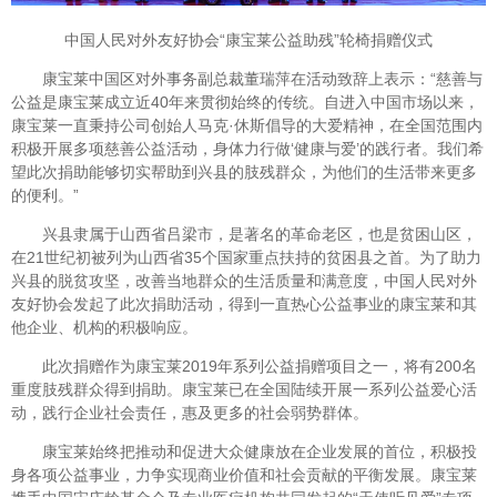
中国人民对外友好协会“康宝莱公益助残”轮椅捐赠仪式
康宝莱中国区对外事务副总裁董瑞萍在活动致辞上表示：“慈善与
公益是康宝莱成立近40年来贯彻始终的传统。自进入中国市场以来，
康宝莱一直秉持公司创始人马克·休斯倡导的大爱精神，在全国范围内
积极开展多项慈善公益活动，身体力行做‘健康与爱’的践行者。我们希
望此次捐助能够切实帮助到兴县的肢残群众，为他们的生活带来更多
的便利。”
兴县隶属于山西省吕梁市，是著名的革命老区，也是贫困山区，
在21世纪初被列为山西省35个国家重点扶持的贫困县之首。为了助力
兴县的脱贫攻坚，改善当地群众的生活质量和满意度，中国人民对外
友好协会发起了此次捐助活动，得到一直热心公益事业的康宝莱和其
他企业、机构的积极响应。
此次捐赠作为康宝莱2019年系列公益捐赠项目之一，将有200名
重度肢残群众得到捐助。康宝莱已在全国陆续开展一系列公益爱心活
动，践行企业社会责任，惠及更多的社会弱势群体。
康宝莱始终把推动和促进大众健康放在企业发展的首位，积极投
身各项公益事业，力争实现商业价值和社会贡献的平衡发展。康宝莱