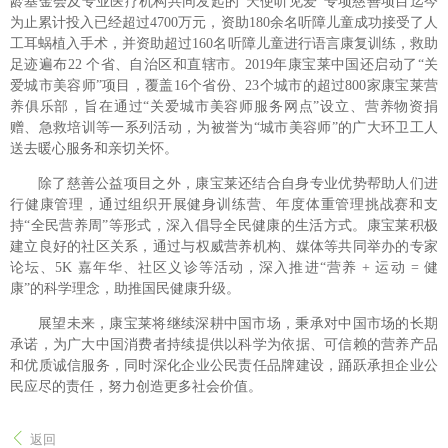
龄基金会及专业医疗机构共同发起的“天使听见爱”专项慈善项目迄今
为止累计投入已经超过4700万元，资助180余名听障儿童成功接受了人
工耳蜗植入手术，并资助超过160名听障儿童进行语言康复训练，救助
足迹遍布22 个省、自治区和直辖市。2019年康宝莱中国还启动了“关
爱城市美容师”项目，覆盖16个省份、23个城市的超过800家康宝莱营
养俱乐部，旨在通过“关爱城市美容师服务网点”设立、营养物资捐
赠、急救培训等一系列活动，为被誉为“城市美容师”的广大环卫工人
送去暖心服务和亲切关怀。
除了慈善公益项目之外，康宝莱还结合自身专业优势帮助人们进
行健康管理，通过组织开展健身训练营、年度体重管理挑战赛和支
持“全民营养周”等形式，深入倡导全民健康的生活方式。康宝莱积极
建立良好的社区关系，通过与权威营养机构、媒体等共同举办的专家
论坛、5K 嘉年华、社区义诊等活动，深入推进“营养 + 运动 = 健
康”的科学理念，助推国民健康升级。
展望未来，康宝莱将继续深耕中国市场，秉承对中国市场的长期
承诺，为广大中国消费者持续提供以科学为依据、可信赖的营养产品
和优质诚信服务，同时深化企业公民责任品牌建设，踊跃承担企业公
民应尽的责任，努力创造更多社会价值。
返回