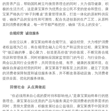
的营养产品，帮助国民树立均衡营养理念的同时，大力倡导健康、积
极的生活方式，这是康宝莱作为优秀企业公民不变的使命和责任。康
宝莱严格执行“种子到餐桌”质量管理体系，打造一体化的原材料供应
链，确保产品的安全性和可溯性，配合先进创新的生产工艺，从原料
直到消费者的餐桌，每一环节都严格把控，确保
“舌尖上的安全”。
合规经营
诚信服务
自创立以来，康宝莱始终将合规守法、诚信经营、大力维护消费
者权益视为己任，将合规理念融入公司生产和运营全过程。康宝莱恪
守“做正确的事，凝心聚力，创造更高价值”的价值观，不断完善合规
培训和管理体系，同时积极响应国家监管部门的号召，与行业协会、
商会以及同行企业携手，共同营造合规、有序、健康的发展环境。在
确保自身诚信经营的同时，康宝莱基于顾客至上的原则，建立了完善
的消费者保障制度和诚信服务体系，并不断改善基础设施，为消费者
提供全面、优化的服务体验。
回馈社会
从点滴做起
“你必须用来自心底的爱对待和影响他人”是康宝莱始终奉行的慈
善理念。康宝莱在以优质的产品与服务满足中国消费者的营养需求的
同时，贯彻大爱慈善，积极发展社会公益项目。康宝莱携手中国宋庆