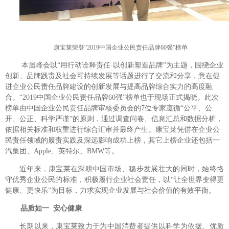
康宝莱荣登“
2019
中国企业公民责任品牌
60
强”榜单
本届峰会以“用行动诠释责任·以创新塑造品牌”为主题，围绕企业
创新、品牌践责及社会可持续发展等话题进行了交流和分享，意在促
进企业公民责任品牌建设的创新发展与提高品牌综合实力的高度融
合。“
2019
中国企业公民责任品牌
60
强”榜单也于现场正式揭晓。此次
榜单由中国企业公民责任品牌审核委员会的
7
位专家遵循“公平、公
开、公正、科学严谨”的原则，通过调查问卷、信息汇总和数据分析，
依据相关标准和权重进行综合汇审并最终产生。康宝莱凭借在企业公
民责任领域的履责实践及深远影响成功上榜，其它上榜企业还包括一
汽集团、
Apple
、英特尔、
BMW
等。
近年来，康宝莱在深耕中国市场、稳步发展壮大的同时，始终恪
守优秀企业公民的标准，积极履行企业社会责任，以“让全世界变得更
健康、更快乐”为目标，力求实现企业发展与社会价值的有效平衡。
品质如一
安心健康
长期以来，康宝莱致力于为中国消费者提供以科学为依据、优质