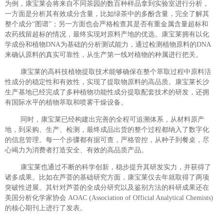
为例，康宝莱会将来自不同茶园的数百种样品拿到实验室进行分析，
一方面是分析其有效成分含量，比如绿茶中的多酚含量，完全了解其
整个成分“图谱”；另一方面也会严格检查其是否有重金属含量超标和
农药残留超标的情况，最终实现对原料产地的优选。康宝莱拥有以化
学成份和植物DNA为基础的分析测试能力，通过检测植物原料的DNA
来确认原料的真实可靠性，从生产第一线对植物的种属进行把关。
康宝莱的高科技植物提取技术能够确保在整个萃取过程中原料活
性成分的稳定性和有效性，实现了提取物原料的高品质。康宝莱长沙
生产基地已经完成了多种植物功能性成分提取配套技术的研发，还拥
有国际水平的植物萃取和喷雾干燥设备。
同时，康宝莱已经构建出完善的全程可追溯体系，从材料原产
地，到采购、生产、检测，最终成品出货的整个过程都纳入了数字化
的信息管理。每一个步骤都有据可查，严格管控，从种子到餐桌，尽
心竭力为消费者打造安全、有效的高品质产品。
康宝莱也通过不断的科学创新，稳步提升其研发实力，并获得了
诸多成果。比如在芦荟的基础研究方面，康宝莱仅去年就取得了两项
突破性进展。其针对芦荟的全成分研究以及鉴别方法的科研成果还在
美国分析化学家协会 AOAC (Association of Official Analytical Chemists)
的核心期刊上进行了发表。