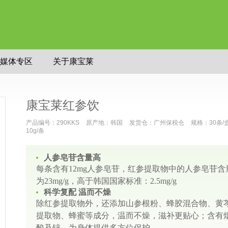
媒体专区
关于康宝莱
康宝莱红参饮
产品编号：290KKS
原产地：韩国
发货仓：广州保税仓
规格：30条/
10g/条
人参皂苷含量高
每条含有12mg人参皂苷，红参提取物中的人参皂苷含
为23mg/g，高于韩国国家标准：2.5mg/g
科学复配 温而不燥
除红参提取物外，还添加山参根粉、蜂胶混合物、黄
提取物、蜂蜜等成分，温而不燥，滋补更贴心；含有
酸及锌，为身体提供多方位保护