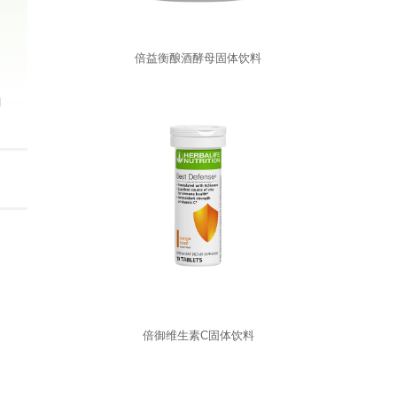
倍益衡酿酒酵母固体饮料
同
倍御维生素C固体饮料