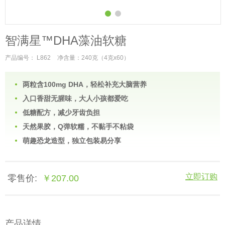
智满星™DHA藻油软糖
产品编号： L862
净含量：240克（4克x60）
两粒含100mg DHA，轻松补充大脑营养
入口香甜无腥味，大人小孩都爱吃
低糖配方，减少牙齿负担
天然果胶，Q弹软糯，不黏手不粘袋
萌趣恐龙造型，独立包装易分享
立即订购
零售价:
￥207.00
产品详情