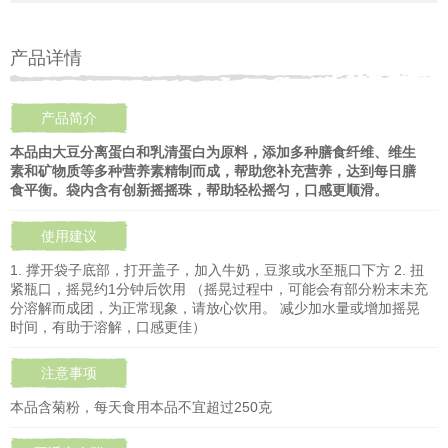
产品详情
产品简介
本品由大豆分离蛋白和乳清蛋白为原料，添加多种膳食纤维、维生
素和矿物质等多种营养素精制而成，帮助您补充营养，达到每日膳
食平衡。袋内含有创新摇摇珠，帮助轻松摇匀，口感更顺滑。
使用建议
1. 撑开袋子底部，打开盖子，加入牛奶，豆浆或水至瓶口下方 2. 扭
紧瓶口，摇晃约1分钟后饮用 （摇晃过程中，可能会有部分粉末未充
分溶解而成团，为正常现象，请放心饮用。 减少加水量或增加摇晃
时间，有助于溶解，口感更佳）
注意事项
本品含菊粉，每天食用本品不宜超过250克