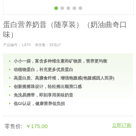
蛋白营养奶昔（随享装）（奶油曲奇口
味）
产品编号： L870
净含量：39克x7
小小一袋，富含多种维生素和矿物质，营养更均衡
动植物蛋白，补充更多优质蛋白
高蛋白质、高膳食纤维，增强饱腹感(饱腹感因人而异)
创新摇摇珠设计，轻松摇出顺滑口感
免洗易携带，即刻享用美味奶昔
低GI认证，健康营养低负担
立即订购
零售价:
￥175.00