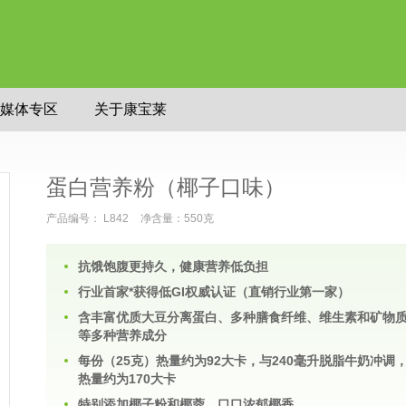
媒体专区
关于康宝莱
蛋白营养粉（椰子口味）
产品编号： L842
净含量：550克
抗饿饱腹更持久，健康营养低负担
行业首家*获得低GI权威认证（直销行业第一家）
含丰富优质大豆分离蛋白、多种膳食纤维、维生素和矿物
等多种营养成分
每份（25克）热量约为92大卡，与240毫升脱脂牛奶冲调
热量约为170大卡
特别添加椰子粉和椰蓉，口口浓郁椰香