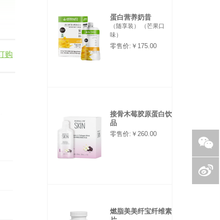
蛋白营养奶昔
（随享装） （芒果口
味）
零售价:￥175.00
订购
接骨木莓胶原蛋白饮
品
零售价:￥260.00
燃脂美美纤宝纤维素
片