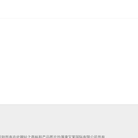
，否则所有在此网站之商标和产品图片均属康宝莱国际有限公司所有。