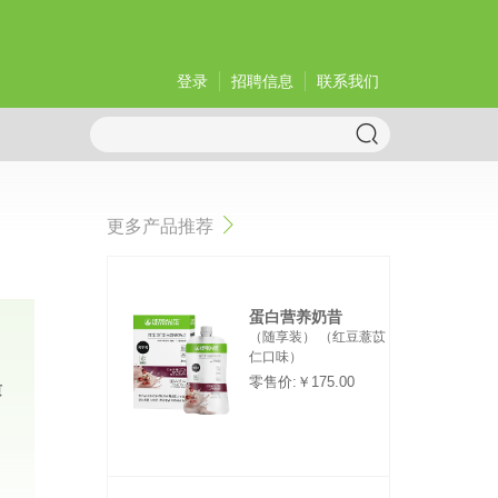
登录
招聘信息
联系我们
更多产品推荐
蛋白营养奶昔
（随享装） （红豆薏苡
仁口味）
零售价:￥175.00
质
，